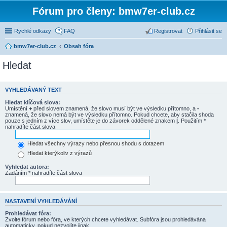
Fórum pro členy: bmw7er-club.cz
Rychlé odkazy
FAQ
Registrovat
Přihlásit se
bmw7er-club.cz
Obsah fóra
Hledat
VYHLEDÁVANÝ TEXT
Hledat klíčová slova:
Umístění
+
před slovem znamená, že slovo musí být ve výsledku přítomno, a
-
znamená, že slovo nemá být ve výsledku přítomno. Pokud chcete, aby stačila shoda
pouze s jedním z více slov, umístěte je do závorek oddělené znakem
|
. Použitím *
nahradíte část slova
Hledat všechny výrazy nebo přesnou shodu s dotazem
Hledat kterýkoliv z výrazů
Vyhledat autora:
Zadáním * nahradíte část slova
NASTAVENÍ VYHLEDÁVÁNÍ
Prohledávat fóra:
Zvolte fórum nebo fóra, ve kterých chcete vyhledávat. Subfóra jsou prohledávána
automaticky, pokud nezvolíte jinak.