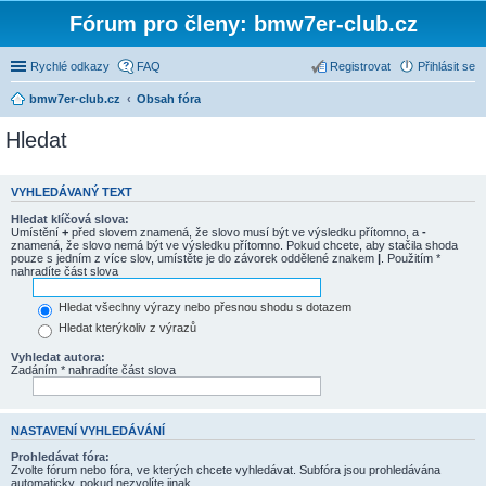
Fórum pro členy: bmw7er-club.cz
Rychlé odkazy
FAQ
Registrovat
Přihlásit se
bmw7er-club.cz
Obsah fóra
Hledat
VYHLEDÁVANÝ TEXT
Hledat klíčová slova:
Umístění
+
před slovem znamená, že slovo musí být ve výsledku přítomno, a
-
znamená, že slovo nemá být ve výsledku přítomno. Pokud chcete, aby stačila shoda
pouze s jedním z více slov, umístěte je do závorek oddělené znakem
|
. Použitím *
nahradíte část slova
Hledat všechny výrazy nebo přesnou shodu s dotazem
Hledat kterýkoliv z výrazů
Vyhledat autora:
Zadáním * nahradíte část slova
NASTAVENÍ VYHLEDÁVÁNÍ
Prohledávat fóra:
Zvolte fórum nebo fóra, ve kterých chcete vyhledávat. Subfóra jsou prohledávána
automaticky, pokud nezvolíte jinak.