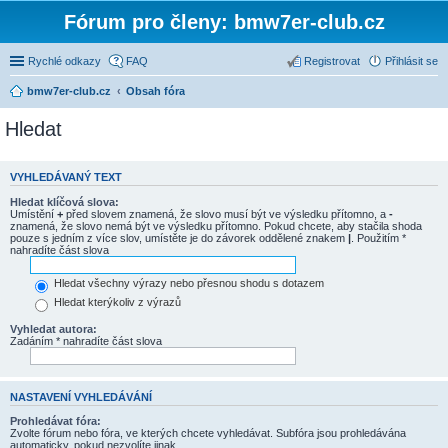
Fórum pro členy: bmw7er-club.cz
Rychlé odkazy
FAQ
Registrovat
Přihlásit se
bmw7er-club.cz
Obsah fóra
Hledat
VYHLEDÁVANÝ TEXT
Hledat klíčová slova:
Umístění
+
před slovem znamená, že slovo musí být ve výsledku přítomno, a
-
znamená, že slovo nemá být ve výsledku přítomno. Pokud chcete, aby stačila shoda
pouze s jedním z více slov, umístěte je do závorek oddělené znakem
|
. Použitím *
nahradíte část slova
Hledat všechny výrazy nebo přesnou shodu s dotazem
Hledat kterýkoliv z výrazů
Vyhledat autora:
Zadáním * nahradíte část slova
NASTAVENÍ VYHLEDÁVÁNÍ
Prohledávat fóra:
Zvolte fórum nebo fóra, ve kterých chcete vyhledávat. Subfóra jsou prohledávána
automaticky, pokud nezvolíte jinak.