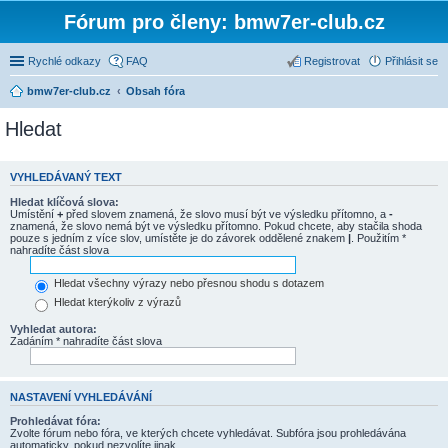
Fórum pro členy: bmw7er-club.cz
Rychlé odkazy
FAQ
Registrovat
Přihlásit se
bmw7er-club.cz
Obsah fóra
Hledat
VYHLEDÁVANÝ TEXT
Hledat klíčová slova:
Umístění
+
před slovem znamená, že slovo musí být ve výsledku přítomno, a
-
znamená, že slovo nemá být ve výsledku přítomno. Pokud chcete, aby stačila shoda
pouze s jedním z více slov, umístěte je do závorek oddělené znakem
|
. Použitím *
nahradíte část slova
Hledat všechny výrazy nebo přesnou shodu s dotazem
Hledat kterýkoliv z výrazů
Vyhledat autora:
Zadáním * nahradíte část slova
NASTAVENÍ VYHLEDÁVÁNÍ
Prohledávat fóra:
Zvolte fórum nebo fóra, ve kterých chcete vyhledávat. Subfóra jsou prohledávána
automaticky, pokud nezvolíte jinak.