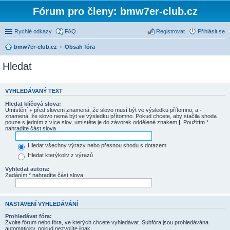
Fórum pro členy: bmw7er-club.cz
Rychlé odkazy
FAQ
Registrovat
Přihlásit se
bmw7er-club.cz
Obsah fóra
Hledat
VYHLEDÁVANÝ TEXT
Hledat klíčová slova:
Umístění
+
před slovem znamená, že slovo musí být ve výsledku přítomno, a
-
znamená, že slovo nemá být ve výsledku přítomno. Pokud chcete, aby stačila shoda
pouze s jedním z více slov, umístěte je do závorek oddělené znakem
|
. Použitím *
nahradíte část slova
Hledat všechny výrazy nebo přesnou shodu s dotazem
Hledat kterýkoliv z výrazů
Vyhledat autora:
Zadáním * nahradíte část slova
NASTAVENÍ VYHLEDÁVÁNÍ
Prohledávat fóra:
Zvolte fórum nebo fóra, ve kterých chcete vyhledávat. Subfóra jsou prohledávána
automaticky, pokud nezvolíte jinak.