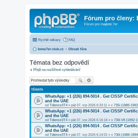
Fórum pro členy:
Fórum pro majitele 7er
Rychlé odkazy
FAQ
bmw7er-club.cz
Obsah fóra
Témata bez odpovědí
Přejít na rozšířené vyhledávání
TÉMATA
WhatsApp: +1 (226) 894-5014​ . Get CISSP Certif
and the UAE
od
Tdience3T4
» pát 07. srp 2026 6:33:11 » v
735i (1986-1992
WhatsApp: +1 (226) 894-5014​ . Get CISSP Certif
and the UAE
od
Tdience3T4
» pát 07. srp 2026 6:16:16 » v
730i V8 (1992-
WhatsApp: +1 (226) 894-5014​ . Get CISSP Certif
and the UAE
od
Tdience3T4
» pát 07. srp 2026 6:14:01 » v
730i (1986-1994