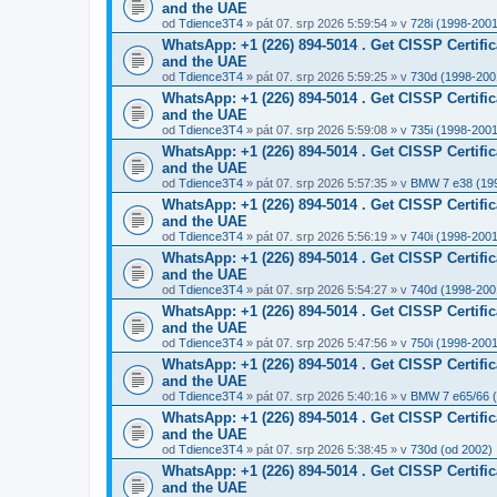
and the UAE
od
Tdience3T4
» pát 07. srp 2026 5:59:54 » v
728i (1998-2001
WhatsApp: +1 (226) 894-5014​ . Get CISSP Certif
and the UAE
od
Tdience3T4
» pát 07. srp 2026 5:59:25 » v
730d (1998-200
WhatsApp: +1 (226) 894-5014​ . Get CISSP Certif
and the UAE
od
Tdience3T4
» pát 07. srp 2026 5:59:08 » v
735i (1998-2001
WhatsApp: +1 (226) 894-5014​ . Get CISSP Certif
and the UAE
od
Tdience3T4
» pát 07. srp 2026 5:57:35 » v
BMW 7 e38 (19
WhatsApp: +1 (226) 894-5014​ . Get CISSP Certif
and the UAE
od
Tdience3T4
» pát 07. srp 2026 5:56:19 » v
740i (1998-2001
WhatsApp: +1 (226) 894-5014​ . Get CISSP Certif
and the UAE
od
Tdience3T4
» pát 07. srp 2026 5:54:27 » v
740d (1998-200
WhatsApp: +1 (226) 894-5014​ . Get CISSP Certif
and the UAE
od
Tdience3T4
» pát 07. srp 2026 5:47:56 » v
750i (1998-2001
WhatsApp: +1 (226) 894-5014​ . Get CISSP Certif
and the UAE
od
Tdience3T4
» pát 07. srp 2026 5:40:16 » v
BMW 7 e65/66 
WhatsApp: +1 (226) 894-5014​ . Get CISSP Certif
and the UAE
od
Tdience3T4
» pát 07. srp 2026 5:38:45 » v
730d (od 2002)
WhatsApp: +1 (226) 894-5014​ . Get CISSP Certif
and the UAE