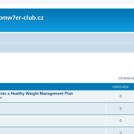
 bmw7er-club.cz
Vyhledává
ODPOVĚDI
Into a Healthy Weight Management Plan
0
er
0
0
0