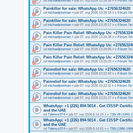
od
michaeljoseman
» pát 07. srp 2026 13:26:30 » v
Fórum 7er
Painkiller for sale: WhatsApp Us: +27656324620
od
michaeljoseman
» pát 07. srp 2026 13:26:15 » v
Fórum 7er
Painkiller for sale: WhatsApp Us: +27656324620
od
michaeljoseman
» pát 07. srp 2026 13:25:17 » v
Fórum 7er
Pain Killer Pain Relief: WhatsApp Us: +27656324
od
michaeljoseman
» pát 07. srp 2026 13:24:38 » v
Fórum 7er
Pain Killer Pain Relief: WhatsApp Us: +27656324
od
michaeljoseman
» pát 07. srp 2026 13:24:05 » v
Fórum 7er
Pain Killer Pain Relief: WhatsApp Us: +27656324
od
michaeljoseman
» pát 07. srp 2026 13:23:23 » v
Fórum 7er
Painrelief for sale: WhatsApp Us: +27656324620
od
michaeljoseman
» pát 07. srp 2026 13:22:42 » v
Fórum 7er
Painrelief for sale: WhatsApp Us: +27656324620
od
michaeljoseman
» pát 07. srp 2026 13:22:11 » v
Fórum 7er
Painrelief for sale: WhatsApp Us: +27656324620
od
michaeljoseman
» pát 07. srp 2026 13:21:27 » v
Fórum 7er
WhatsApp: +1 (226) 894-5014​ . Get CISSP Certif
and the UAE
od
Tdience3T4
» pát 07. srp 2026 6:16:16 » v
730i V8 (1992-
WhatsApp: +1 (226) 894-5014​ . Get CISSP Certif
and the UAE
od
Tdience3T4
» pát 07. srp 2026 6:14:01 » v
730i (1986-1994