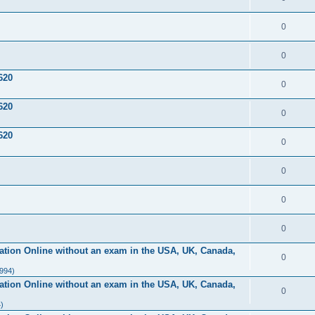
0
0
620
0
620
0
620
0
0
0
0
ication Online without an exam in the USA, UK, Canada,
0
1994)
ication Online without an exam in the USA, UK, Canada,
0
)