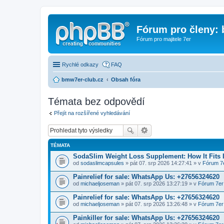
Fórum pro členy:
Fórum pro majitele 7er
Rychlé odkazy
FAQ
bmw7er-club.cz
Obsah fóra
Témata bez odpovědí
Přejít na rozšířené vyhledávání
TÉMATA
SodaSlim Weight Loss Supplement: How It Fits 
od
sodaslimcapsules
» pát 07. srp 2026 14:27:41 » v
Fórum 7
Painrelief for sale: WhatsApp Us: +27656324620
od
michaeljoseman
» pát 07. srp 2026 13:27:19 » v
Fórum 7er
Painrelief for sale: WhatsApp Us: +27656324620
od
michaeljoseman
» pát 07. srp 2026 13:26:48 » v
Fórum 7er
Painkiller for sale: WhatsApp Us: +27656324620