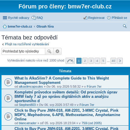
Fórum pro členy: bmw7er-club.cz
Rychlé odkazy
FAQ
Registrovat
Přihlásit se
bmw7er-club.cz
Obsah fóra
led
Témata bez odpovědí
at
Přejít na rozšířené vyhledávání
Vyhledávání nalezlo více než 1000 shod
1
2
3
4
5
…
40
Témata
What Is AlkaSlim? A Complete Guide to This Weight
Management Supplement
od
alkaslimcapsules
» čtv 06. srp 2026 5:58:32 » v
Fórum 7er
Kompletní průvodce světem detailů: Od precizních úprav
BMW řady 7 až po správu digitálních aktiv a analýzu
sportovního d
od
Stephen803
» čtv 06. srp 2026 3:57:49 » v
Fórum 7er
Click to Buy Pure JWH-018, AM-2201, 3-MMC Crystal, Pink
MDPV, Mephedrone, 6-APB, Methoxetamine, Amphetamine
Online
od
blancatrader
» stř 05. srp 2026 18:23:04 » v
750i (od 2005)
Click to Buy Pure JWH-018, AM-2201, 3-MMC Crystal, Pink