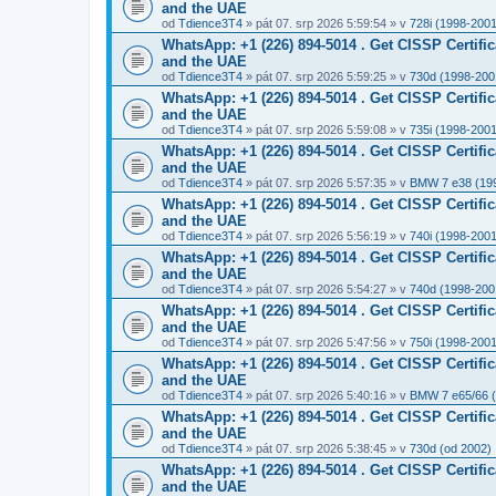
and the UAE
od
Tdience3T4
» pát 07. srp 2026 5:59:54 » v
728i (1998-2001
WhatsApp: +1 (226) 894-5014​ . Get CISSP Certif
and the UAE
od
Tdience3T4
» pát 07. srp 2026 5:59:25 » v
730d (1998-200
WhatsApp: +1 (226) 894-5014​ . Get CISSP Certif
and the UAE
od
Tdience3T4
» pát 07. srp 2026 5:59:08 » v
735i (1998-2001
WhatsApp: +1 (226) 894-5014​ . Get CISSP Certif
and the UAE
od
Tdience3T4
» pát 07. srp 2026 5:57:35 » v
BMW 7 e38 (19
WhatsApp: +1 (226) 894-5014​ . Get CISSP Certif
and the UAE
od
Tdience3T4
» pát 07. srp 2026 5:56:19 » v
740i (1998-2001
WhatsApp: +1 (226) 894-5014​ . Get CISSP Certif
and the UAE
od
Tdience3T4
» pát 07. srp 2026 5:54:27 » v
740d (1998-200
WhatsApp: +1 (226) 894-5014​ . Get CISSP Certif
and the UAE
od
Tdience3T4
» pát 07. srp 2026 5:47:56 » v
750i (1998-2001
WhatsApp: +1 (226) 894-5014​ . Get CISSP Certif
and the UAE
od
Tdience3T4
» pát 07. srp 2026 5:40:16 » v
BMW 7 e65/66 
WhatsApp: +1 (226) 894-5014​ . Get CISSP Certif
and the UAE
od
Tdience3T4
» pát 07. srp 2026 5:38:45 » v
730d (od 2002)
WhatsApp: +1 (226) 894-5014​ . Get CISSP Certif
and the UAE