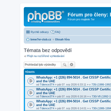
Fórum pro členy:
Fórum pro majitele 7er
Rychlé odkazy
FAQ
bmw7er-club.cz
Obsah fóra
Témata bez odpovědí
Přejít na rozšířené vyhledávání
TÉMATA
WhatsApp: +1 (226) 894-5014​ . Get CISSP Certif
and the UAE
od
Tdience3T4
» pát 07. srp 2026 6:33:11 » v
735i (1986-1992
WhatsApp: +1 (226) 894-5014​ . Get CISSP Certif
and the UAE
od
Tdience3T4
» pát 07. srp 2026 6:16:16 » v
730i V8 (1992-
WhatsApp: +1 (226) 894-5014​ . Get CISSP Certif
and the UAE
od
Tdience3T4
» pát 07. srp 2026 6:14:01 » v
730i (1986-1994