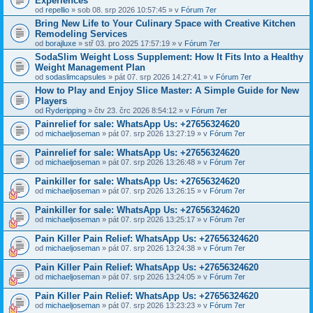
Experiences
od
repellio
» sob 08. srp 2026 10:57:45 » v
Fórum 7er
Bring New Life to Your Culinary Space with Creative Kitchen
Remodeling Services
od
borajluxe
» stř 03. pro 2025 17:57:19 » v
Fórum 7er
SodaSlim Weight Loss Supplement: How It Fits Into a Healthy
Weight Management Plan
od
sodaslimcapsules
» pát 07. srp 2026 14:27:41 » v
Fórum 7er
How to Play and Enjoy Slice Master: A Simple Guide for New
Players
od
Ryderipping
» čtv 23. črc 2026 8:54:12 » v
Fórum 7er
Painrelief for sale: WhatsApp Us: +27656324620
od
michaeljoseman
» pát 07. srp 2026 13:27:19 » v
Fórum 7er
Painrelief for sale: WhatsApp Us: +27656324620
od
michaeljoseman
» pát 07. srp 2026 13:26:48 » v
Fórum 7er
Painkiller for sale: WhatsApp Us: +27656324620
od
michaeljoseman
» pát 07. srp 2026 13:26:15 » v
Fórum 7er
Painkiller for sale: WhatsApp Us: +27656324620
od
michaeljoseman
» pát 07. srp 2026 13:25:17 » v
Fórum 7er
Pain Killer Pain Relief: WhatsApp Us: +27656324620
od
michaeljoseman
» pát 07. srp 2026 13:24:38 » v
Fórum 7er
Pain Killer Pain Relief: WhatsApp Us: +27656324620
od
michaeljoseman
» pát 07. srp 2026 13:24:05 » v
Fórum 7er
Pain Killer Pain Relief: WhatsApp Us: +27656324620
od
michaeljoseman
» pát 07. srp 2026 13:23:23 » v
Fórum 7er