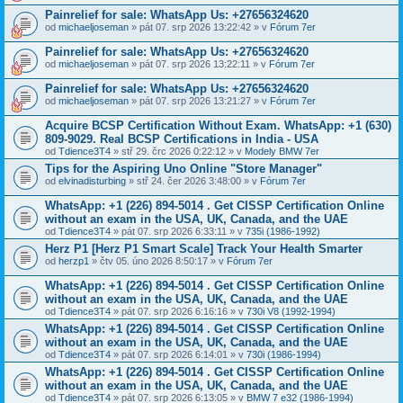
Painrelief for sale: WhatsApp Us: +27656324620
od
michaeljoseman
» pát 07. srp 2026 13:22:42 » v
Fórum 7er
Painrelief for sale: WhatsApp Us: +27656324620
od
michaeljoseman
» pát 07. srp 2026 13:22:11 » v
Fórum 7er
Painrelief for sale: WhatsApp Us: +27656324620
od
michaeljoseman
» pát 07. srp 2026 13:21:27 » v
Fórum 7er
Acquire BCSP Certification Without Exam. WhatsApp: +1 (630)
809-9029. Real BCSP Certifications in India - USA
od
Tdience3T4
» stř 29. črc 2026 0:22:12 » v
Modely BMW 7er
Tips for the Aspiring Uno Online "Store Manager"
od
elvinadisturbing
» stř 24. čer 2026 3:48:00 » v
Fórum 7er
WhatsApp: +1 (226) 894-5014​ . Get CISSP Certification Online
without an exam in the USA, UK, Canada, and the UAE
od
Tdience3T4
» pát 07. srp 2026 6:33:11 » v
735i (1986-1992)
Herz P1 [Herz P1 Smart Scale] Track Your Health Smarter
od
herzp1
» čtv 05. úno 2026 8:50:17 » v
Fórum 7er
WhatsApp: +1 (226) 894-5014​ . Get CISSP Certification Online
without an exam in the USA, UK, Canada, and the UAE
od
Tdience3T4
» pát 07. srp 2026 6:16:16 » v
730i V8 (1992-1994)
WhatsApp: +1 (226) 894-5014​ . Get CISSP Certification Online
without an exam in the USA, UK, Canada, and the UAE
od
Tdience3T4
» pát 07. srp 2026 6:14:01 » v
730i (1986-1994)
WhatsApp: +1 (226) 894-5014​ . Get CISSP Certification Online
without an exam in the USA, UK, Canada, and the UAE
od
Tdience3T4
» pát 07. srp 2026 6:13:05 » v
BMW 7 e32 (1986-1994)