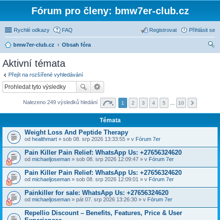
Fórum pro členy: bmw7er-club.cz
Rychlé odkazy
FAQ
Registrovat
Přihlásit se
bmw7er-club.cz
Obsah fóra
led
Aktivní témata
at
Přejít na rozšířené vyhledávání
Nalezeno 249 výsledků hledání
1
2
3
4
5
…
10
Témata
Weight Loss And Peptide Therapy
od
healthmart
» sob 08. srp 2026 13:33:55 » v
Fórum 7er
Pain Killer Pain Relief: WhatsApp Us: +27656324620
od
michaeljoseman
» sob 08. srp 2026 12:09:47 » v
Fórum 7er
Pain Killer Pain Relief: WhatsApp Us: +27656324620
od
michaeljoseman
» sob 08. srp 2026 12:09:01 » v
Fórum 7er
Painkiller for sale: WhatsApp Us: +27656324620
od
michaeljoseman
» pát 07. srp 2026 13:26:30 » v
Fórum 7er
Repellio Discount – Benefits, Features, Price & User