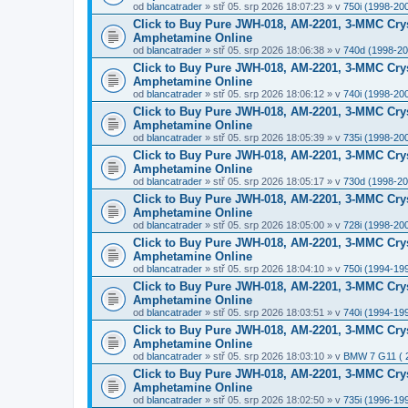
od
blancatrader
» stř 05. srp 2026 18:07:23 » v
750i (1998-20
Click to Buy Pure JWH-018, AM-2201, 3-MMC Cry
Amphetamine Online
od
blancatrader
» stř 05. srp 2026 18:06:38 » v
740d (1998-20
Click to Buy Pure JWH-018, AM-2201, 3-MMC Cry
Amphetamine Online
od
blancatrader
» stř 05. srp 2026 18:06:12 » v
740i (1998-20
Click to Buy Pure JWH-018, AM-2201, 3-MMC Cry
Amphetamine Online
od
blancatrader
» stř 05. srp 2026 18:05:39 » v
735i (1998-20
Click to Buy Pure JWH-018, AM-2201, 3-MMC Cry
Amphetamine Online
od
blancatrader
» stř 05. srp 2026 18:05:17 » v
730d (1998-20
Click to Buy Pure JWH-018, AM-2201, 3-MMC Cry
Amphetamine Online
od
blancatrader
» stř 05. srp 2026 18:05:00 » v
728i (1998-20
Click to Buy Pure JWH-018, AM-2201, 3-MMC Cry
Amphetamine Online
od
blancatrader
» stř 05. srp 2026 18:04:10 » v
750i (1994-19
Click to Buy Pure JWH-018, AM-2201, 3-MMC Cry
Amphetamine Online
od
blancatrader
» stř 05. srp 2026 18:03:51 » v
740i (1994-19
Click to Buy Pure JWH-018, AM-2201, 3-MMC Cry
Amphetamine Online
od
blancatrader
» stř 05. srp 2026 18:03:10 » v
BMW 7 G11 ( 20
Click to Buy Pure JWH-018, AM-2201, 3-MMC Cry
Amphetamine Online
od
blancatrader
» stř 05. srp 2026 18:02:50 » v
735i (1996-19