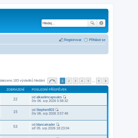
Registrovat
Přihlásit se
alezeno 183 výsledků hledání
1
2
3
4
5
…
8
ZOBRAZENÍ
POSLEDNÍ PŘÍSPĚVEK
od
alkaslimcapsules
22
Z
čtv 06. srp 2026 5:58:32
o
b
od
Stephen803
r
15
Z
čtv 06. srp 2026 3:57:49
a
o
z
b
i
r
od
blancatrader
t
53
a
Z
stř 05. srp 2026 18:23:04
p
z
o
o
i
b
s