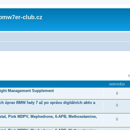
 bmw7er-club.cz
N
ODPOVĚDI
eight Management Supplement
0
ch úprav BMW řady 7 až po správu digitálních aktiv a
0
stal, Pink MDPV, Mephedrone, 6-APB, Methoxetamine,
0