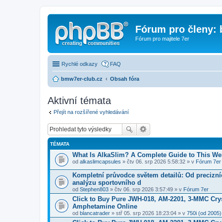
Fórum pro členy:
Fórum pro majitele 7er
Rychlé odkazy
FAQ
bmw7er-club.cz
Obsah fóra
Aktivní témata
Přejít na rozšířené vyhledávání
TÉMATA
What Is AlkaSlim? A Complete Guide to This W
od
alkaslimcapsules
» čtv 06. srp 2026 5:58:32 » v
Fórum 7er
Kompletní průvodce světem detailů: Od precizní
analýzu sportovního d
od
Stephen803
» čtv 06. srp 2026 3:57:49 » v
Fórum 7er
Click to Buy Pure JWH-018, AM-2201, 3-MMC Cry
Amphetamine Online
od
blancatrader
» stř 05. srp 2026 18:23:04 » v
750i (od 2005)