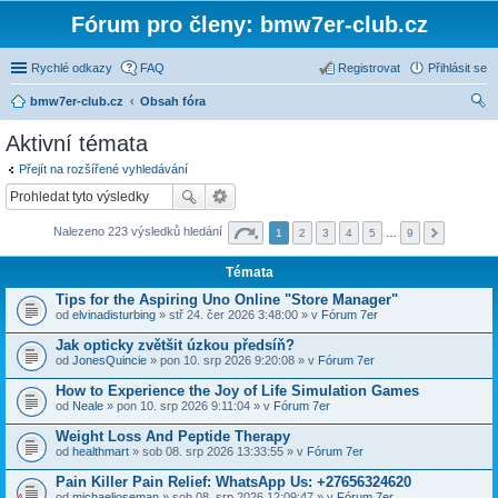
Fórum pro členy: bmw7er-club.cz
Rychlé odkazy
FAQ
Registrovat
Přihlásit se
bmw7er-club.cz
Obsah fóra
led
Aktivní témata
at
Přejít na rozšířené vyhledávání
Nalezeno 223 výsledků hledání
1
2
3
4
5
…
9
Témata
Tips for the Aspiring Uno Online "Store Manager"
od
elvinadisturbing
» stř 24. čer 2026 3:48:00 » v
Fórum 7er
Jak opticky zvětšit úzkou předsíň?
od
JonesQuincie
» pon 10. srp 2026 9:20:08 » v
Fórum 7er
How to Experience the Joy of Life Simulation Games
od
Neale
» pon 10. srp 2026 9:11:04 » v
Fórum 7er
Weight Loss And Peptide Therapy
od
healthmart
» sob 08. srp 2026 13:33:55 » v
Fórum 7er
Pain Killer Pain Relief: WhatsApp Us: +27656324620
od
michaeljoseman
» sob 08. srp 2026 12:09:47 » v
Fórum 7er