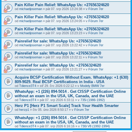
Pain Killer Pain Relief: WhatsApp Us: +27656324620
od
michaeljoseman
» pát 07. srp 2026 13:24:38 » v
Fórum 7er
Pain Killer Pain Relief: WhatsApp Us: +27656324620
od
michaeljoseman
» pát 07. srp 2026 13:24:05 » v
Fórum 7er
Pain Killer Pain Relief: WhatsApp Us: +27656324620
od
michaeljoseman
» pát 07. srp 2026 13:23:23 » v
Fórum 7er
Painrelief for sale: WhatsApp Us: +27656324620
od
michaeljoseman
» pát 07. srp 2026 13:22:42 » v
Fórum 7er
Painrelief for sale: WhatsApp Us: +27656324620
od
michaeljoseman
» pát 07. srp 2026 13:22:11 » v
Fórum 7er
Painrelief for sale: WhatsApp Us: +27656324620
od
michaeljoseman
» pát 07. srp 2026 13:21:27 » v
Fórum 7er
Acquire BCSP Certification Without Exam. WhatsApp: +1 (630)
809-9029. Real BCSP Certifications in India - USA
od
Tdience3T4
» stř 29. črc 2026 0:22:12 » v
Modely BMW 7er
WhatsApp: +1 (226) 894-5014​ . Get CISSP Certification Online
without an exam in the USA, UK, Canada, and the UAE
od
Tdience3T4
» pát 07. srp 2026 6:33:11 » v
735i (1986-1992)
Herz P1 [Herz P1 Smart Scale] Track Your Health Smarter
od
herzp1
» čtv 05. úno 2026 8:50:17 » v
Fórum 7er
WhatsApp: +1 (226) 894-5014​ . Get CISSP Certification Online
without an exam in the USA, UK, Canada, and the UAE
od
Tdience3T4
» pát 07. srp 2026 6:16:16 » v
730i V8 (1992-1994)