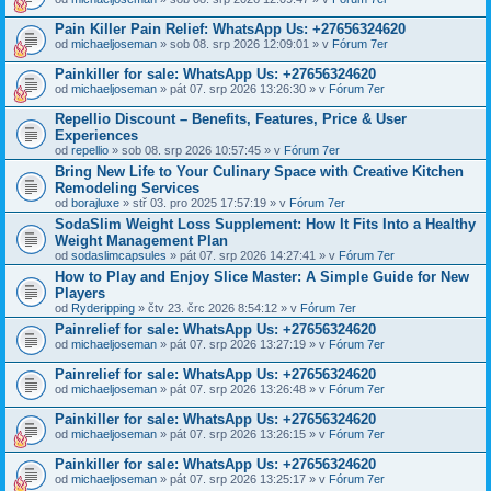
Pain Killer Pain Relief: WhatsApp Us: +27656324620
od
michaeljoseman
» sob 08. srp 2026 12:09:01 » v
Fórum 7er
Painkiller for sale: WhatsApp Us: +27656324620
od
michaeljoseman
» pát 07. srp 2026 13:26:30 » v
Fórum 7er
Repellio Discount – Benefits, Features, Price & User
Experiences
od
repellio
» sob 08. srp 2026 10:57:45 » v
Fórum 7er
Bring New Life to Your Culinary Space with Creative Kitchen
Remodeling Services
od
borajluxe
» stř 03. pro 2025 17:57:19 » v
Fórum 7er
SodaSlim Weight Loss Supplement: How It Fits Into a Healthy
Weight Management Plan
od
sodaslimcapsules
» pát 07. srp 2026 14:27:41 » v
Fórum 7er
How to Play and Enjoy Slice Master: A Simple Guide for New
Players
od
Ryderipping
» čtv 23. črc 2026 8:54:12 » v
Fórum 7er
Painrelief for sale: WhatsApp Us: +27656324620
od
michaeljoseman
» pát 07. srp 2026 13:27:19 » v
Fórum 7er
Painrelief for sale: WhatsApp Us: +27656324620
od
michaeljoseman
» pát 07. srp 2026 13:26:48 » v
Fórum 7er
Painkiller for sale: WhatsApp Us: +27656324620
od
michaeljoseman
» pát 07. srp 2026 13:26:15 » v
Fórum 7er
Painkiller for sale: WhatsApp Us: +27656324620
od
michaeljoseman
» pát 07. srp 2026 13:25:17 » v
Fórum 7er