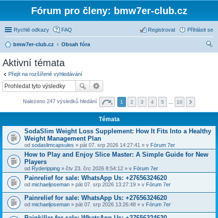
Fórum pro členy: bmw7er-club.cz
Rychlé odkazy
FAQ
Registrovat
Přihlásit se
bmw7er-club.cz
Obsah fóra
led
Aktivní témata
at
Přejít na rozšířené vyhledávání
Nalezeno 247 výsledků hledání
1
2
3
4
5
…
10
Témata
SodaSlim Weight Loss Supplement: How It Fits Into a Healthy
Weight Management Plan
od
sodaslimcapsules
» pát 07. srp 2026 14:27:41 » v
Fórum 7er
How to Play and Enjoy Slice Master: A Simple Guide for New
Players
od
Ryderipping
» čtv 23. črc 2026 8:54:12 » v
Fórum 7er
Painrelief for sale: WhatsApp Us: +27656324620
od
michaeljoseman
» pát 07. srp 2026 13:27:19 » v
Fórum 7er
Painrelief for sale: WhatsApp Us: +27656324620
od
michaeljoseman
» pát 07. srp 2026 13:26:48 » v
Fórum 7er
Painkiller for sale: WhatsApp Us: +27656324620