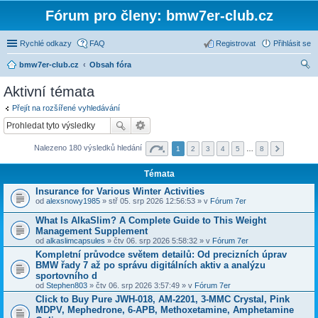
Fórum pro členy: bmw7er-club.cz
Rychlé odkazy
FAQ
Registrovat
Přihlásit se
bmw7er-club.cz
Obsah fóra
led
Aktivní témata
at
Přejít na rozšířené vyhledávání
Nalezeno 180 výsledků hledání
1
2
3
4
5
…
8
Témata
Insurance for Various Winter Activities
od
alexsnowy1985
» stř 05. srp 2026 12:56:53 » v
Fórum 7er
What Is AlkaSlim? A Complete Guide to This Weight
Management Supplement
od
alkaslimcapsules
» čtv 06. srp 2026 5:58:32 » v
Fórum 7er
Kompletní průvodce světem detailů: Od precizních úprav
BMW řady 7 až po správu digitálních aktiv a analýzu
sportovního d
od
Stephen803
» čtv 06. srp 2026 3:57:49 » v
Fórum 7er
Click to Buy Pure JWH-018, AM-2201, 3-MMC Crystal, Pink
MDPV, Mephedrone, 6-APB, Methoxetamine, Amphetamine