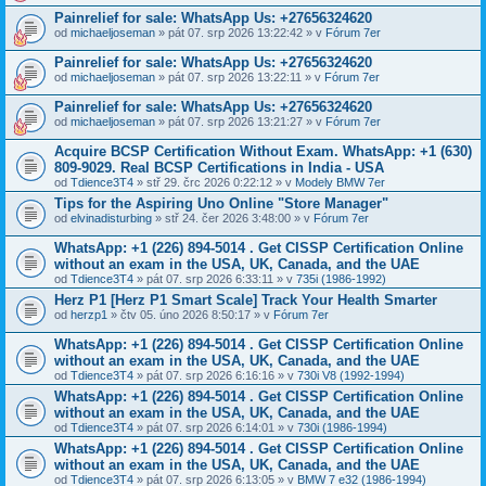
Painrelief for sale: WhatsApp Us: +27656324620
od
michaeljoseman
» pát 07. srp 2026 13:22:42 » v
Fórum 7er
Painrelief for sale: WhatsApp Us: +27656324620
od
michaeljoseman
» pát 07. srp 2026 13:22:11 » v
Fórum 7er
Painrelief for sale: WhatsApp Us: +27656324620
od
michaeljoseman
» pát 07. srp 2026 13:21:27 » v
Fórum 7er
Acquire BCSP Certification Without Exam. WhatsApp: +1 (630)
809-9029. Real BCSP Certifications in India - USA
od
Tdience3T4
» stř 29. črc 2026 0:22:12 » v
Modely BMW 7er
Tips for the Aspiring Uno Online "Store Manager"
od
elvinadisturbing
» stř 24. čer 2026 3:48:00 » v
Fórum 7er
WhatsApp: +1 (226) 894-5014​ . Get CISSP Certification Online
without an exam in the USA, UK, Canada, and the UAE
od
Tdience3T4
» pát 07. srp 2026 6:33:11 » v
735i (1986-1992)
Herz P1 [Herz P1 Smart Scale] Track Your Health Smarter
od
herzp1
» čtv 05. úno 2026 8:50:17 » v
Fórum 7er
WhatsApp: +1 (226) 894-5014​ . Get CISSP Certification Online
without an exam in the USA, UK, Canada, and the UAE
od
Tdience3T4
» pát 07. srp 2026 6:16:16 » v
730i V8 (1992-1994)
WhatsApp: +1 (226) 894-5014​ . Get CISSP Certification Online
without an exam in the USA, UK, Canada, and the UAE
od
Tdience3T4
» pát 07. srp 2026 6:14:01 » v
730i (1986-1994)
WhatsApp: +1 (226) 894-5014​ . Get CISSP Certification Online
without an exam in the USA, UK, Canada, and the UAE
od
Tdience3T4
» pát 07. srp 2026 6:13:05 » v
BMW 7 e32 (1986-1994)