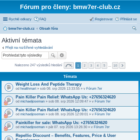
Fórum pro členy: bmw7er-club.cz
Rychlé odkazy
FAQ
Registrovat
Přihlásit se
bmw7er-club.cz
Obsah fóra
led
Aktivní témata
at
Přejít na rozšířené vyhledávání
Nalezeno 247 výsledků hledání
1
2
3
4
5
…
10
Témata
Weight Loss And Peptide Therapy
od
healthmart
» sob 08. srp 2026 13:33:55 » v
Fórum 7er
Pain Killer Pain Relief: WhatsApp Us: +27656324620
od
michaeljoseman
» sob 08. srp 2026 12:09:47 » v
Fórum 7er
Pain Killer Pain Relief: WhatsApp Us: +27656324620
od
michaeljoseman
» sob 08. srp 2026 12:09:01 » v
Fórum 7er
Painkiller for sale: WhatsApp Us: +27656324620
od
michaeljoseman
» pát 07. srp 2026 13:26:30 » v
Fórum 7er
Repellio Discount – Benefits, Features, Price & User