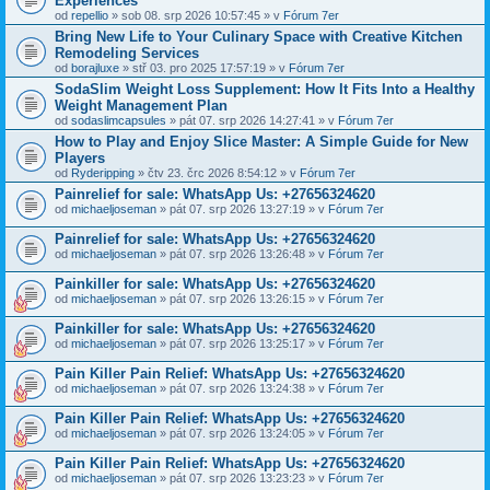
Experiences
od
repellio
» sob 08. srp 2026 10:57:45 » v
Fórum 7er
Bring New Life to Your Culinary Space with Creative Kitchen
Remodeling Services
od
borajluxe
» stř 03. pro 2025 17:57:19 » v
Fórum 7er
SodaSlim Weight Loss Supplement: How It Fits Into a Healthy
Weight Management Plan
od
sodaslimcapsules
» pát 07. srp 2026 14:27:41 » v
Fórum 7er
How to Play and Enjoy Slice Master: A Simple Guide for New
Players
od
Ryderipping
» čtv 23. črc 2026 8:54:12 » v
Fórum 7er
Painrelief for sale: WhatsApp Us: +27656324620
od
michaeljoseman
» pát 07. srp 2026 13:27:19 » v
Fórum 7er
Painrelief for sale: WhatsApp Us: +27656324620
od
michaeljoseman
» pát 07. srp 2026 13:26:48 » v
Fórum 7er
Painkiller for sale: WhatsApp Us: +27656324620
od
michaeljoseman
» pát 07. srp 2026 13:26:15 » v
Fórum 7er
Painkiller for sale: WhatsApp Us: +27656324620
od
michaeljoseman
» pát 07. srp 2026 13:25:17 » v
Fórum 7er
Pain Killer Pain Relief: WhatsApp Us: +27656324620
od
michaeljoseman
» pát 07. srp 2026 13:24:38 » v
Fórum 7er
Pain Killer Pain Relief: WhatsApp Us: +27656324620
od
michaeljoseman
» pát 07. srp 2026 13:24:05 » v
Fórum 7er
Pain Killer Pain Relief: WhatsApp Us: +27656324620
od
michaeljoseman
» pát 07. srp 2026 13:23:23 » v
Fórum 7er