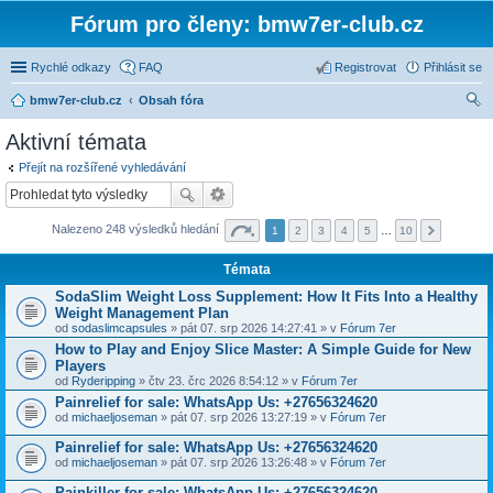
Fórum pro členy: bmw7er-club.cz
Rychlé odkazy
FAQ
Registrovat
Přihlásit se
bmw7er-club.cz
Obsah fóra
led
Aktivní témata
at
Přejít na rozšířené vyhledávání
Nalezeno 248 výsledků hledání
1
2
3
4
5
…
10
Témata
SodaSlim Weight Loss Supplement: How It Fits Into a Healthy
Weight Management Plan
od
sodaslimcapsules
» pát 07. srp 2026 14:27:41 » v
Fórum 7er
How to Play and Enjoy Slice Master: A Simple Guide for New
Players
od
Ryderipping
» čtv 23. črc 2026 8:54:12 » v
Fórum 7er
Painrelief for sale: WhatsApp Us: +27656324620
od
michaeljoseman
» pát 07. srp 2026 13:27:19 » v
Fórum 7er
Painrelief for sale: WhatsApp Us: +27656324620
od
michaeljoseman
» pát 07. srp 2026 13:26:48 » v
Fórum 7er
Painkiller for sale: WhatsApp Us: +27656324620