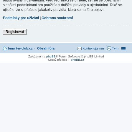
registrovaným uživatelům. Před registrací se ujistěte, že jste se obeznámili
s našimi podmínkami pro použití a s dalšími pravidly a ujednáními. Také se
ujistěte, že si přečtete jakákoliv pravidla, která se na fóru objeví.
Podmínky pro užívání
|
Ochrana soukromí
Registrovat
bmw7er-club.cz
Obsah fóra
Kontaktujte nás
Tým
Založeno na
phpBB
® Forum Software © phpBB Limited
Český překlad –
phpBB.cz