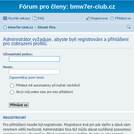
Fórum pro členy: bmw7er-club.cz
Rychlé odkazy
FAQ
Registrovat
Přihlásit se
bmw7er-club.cz
Obsah fóra
led
Administrátor vyžaduje, abyste byli registrováni a přihlášeni
at
pro zobrazení profilů.
Uživatelské jméno:
Heslo:
Zapomněl(a) jsem heslo
Přihlásit mě automaticky při každé návštěvě
Skrýt můj online stav pro toto přihlášení
REGISTROVAT
Pro přihlášení musíte být registrován. Registrace trvá jen pár vteřin a dává vám
mnohem větší možnosti. Administrátor fóra též může dávat rozšířené pravomoci