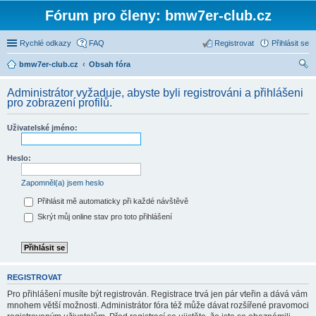
Fórum pro členy: bmw7er-club.cz
Rychlé odkazy
FAQ
Registrovat
Přihlásit se
bmw7er-club.cz
Obsah fóra
led
Administrátor vyžaduje, abyste byli registrováni a přihlášeni
at
pro zobrazení profilů.
Uživatelské jméno:
Heslo:
Zapomněl(a) jsem heslo
Přihlásit mě automaticky při každé návštěvě
Skrýt můj online stav pro toto přihlášení
REGISTROVAT
Pro přihlášení musíte být registrován. Registrace trvá jen pár vteřin a dává vám
mnohem větší možnosti. Administrátor fóra též může dávat rozšířené pravomoci