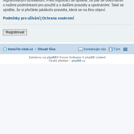
registrovaným uživatelům. Před registrací se ujistěte, že jste se obeznámili
s našimi podmínkami pro použití a s dalšími pravidly a ujednáními. Také se
ujistěte, že si přečtete jakákoliv pravidla, která se na fóru objeví.
Podmínky pro užívání
|
Ochrana soukromí
Registrovat
bmw7er-club.cz
Obsah fóra
Kontaktujte nás
Tým
Založeno na
phpBB
® Forum Software © phpBB Limited
Český překlad –
phpBB.cz