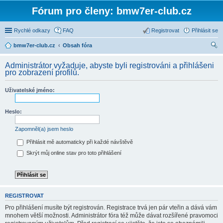
Fórum pro členy: bmw7er-club.cz
Rychlé odkazy
FAQ
Registrovat
Přihlásit se
bmw7er-club.cz
Obsah fóra
led
Administrátor vyžaduje, abyste byli registrováni a přihlášeni
at
pro zobrazení profilů.
Uživatelské jméno:
Heslo:
Zapomněl(a) jsem heslo
Přihlásit mě automaticky při každé návštěvě
Skrýt můj online stav pro toto přihlášení
REGISTROVAT
Pro přihlášení musíte být registrován. Registrace trvá jen pár vteřin a dává vám
mnohem větší možnosti. Administrátor fóra též může dávat rozšířené pravomoci