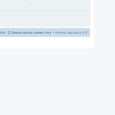
Tým
Smazat všechny cookies z fóra
Všechny časy jsou v
UTC