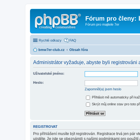
Fórum pro členy:
Fórum pro majitele 7er
Rychlé odkazy
FAQ
bmw7er-club.cz
Obsah fóra
Administrátor vyžaduje, abyste byli registrováni 
Uživatelské jméno:
Heslo:
Zapomněl(a) jsem heslo
Přihlásit mě automaticky při ka
Skrýt můj online stav pro toto př
REGISTROVAT
Pro přihlášení musíte být registrován. Registrace trvá jen pár
ujistěte, že jste se obeznámili s našimi podmínkami pro použití a