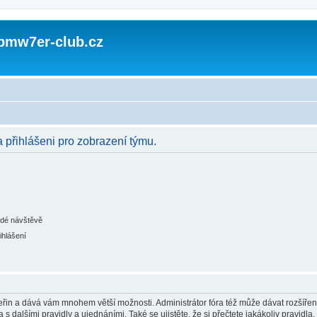
 bmw7er-club.cz
a přihlášeni pro zobrazení týmu.
ždé návštěvě
ihlášení
 vteřin a dává vám mnohem větší možnosti. Administrátor fóra též může dávat rozšíře
 s dalšími pravidly a ujednáními. Také se ujistěte, že si přečtete jakákoliv pravidla, 