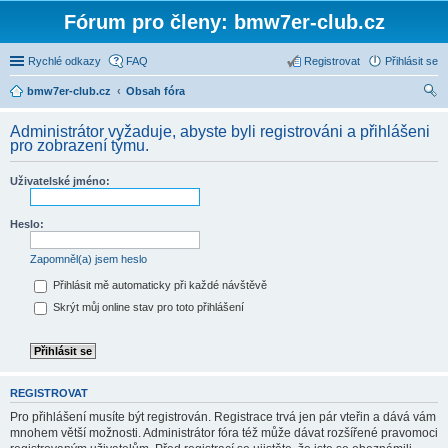
Fórum pro členy: bmw7er-club.cz
Rychlé odkazy
FAQ
Registrovat
Přihlásit se
bmw7er-club.cz
Obsah fóra
led
Administrátor vyžaduje, abyste byli registrováni a přihlášeni
at
pro zobrazení týmu.
Uživatelské jméno:
Heslo:
Zapomněl(a) jsem heslo
Přihlásit mě automaticky při každé návštěvě
Skrýt můj online stav pro toto přihlášení
REGISTROVAT
Pro přihlášení musíte být registrován. Registrace trvá jen pár vteřin a dává vám
mnohem větší možnosti. Administrátor fóra též může dávat rozšířené pravomoci