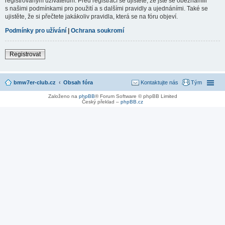
registrovaným uživatelům. Před registrací se ujistěte, že jste se obeznámili
s našimi podmínkami pro použití a s dalšími pravidly a ujednáními. Také se
ujistěte, že si přečtete jakákoliv pravidla, která se na fóru objeví.
Podmínky pro užívání
|
Ochrana soukromí
Registrovat
bmw7er-club.cz
Obsah fóra
Kontaktujte nás
Tým
Založeno na
phpBB
® Forum Software © phpBB Limited
Český překlad –
phpBB.cz