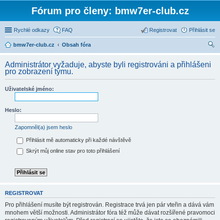
Fórum pro členy: bmw7er-club.cz
Rychlé odkazy
FAQ
Registrovat
Přihlásit se
bmw7er-club.cz
Obsah fóra
led
Administrátor vyžaduje, abyste byli registrováni a přihlášeni
at
pro zobrazení týmu.
Uživatelské jméno:
Heslo:
Zapomněl(a) jsem heslo
Přihlásit mě automaticky při každé návštěvě
Skrýt můj online stav pro toto přihlášení
REGISTROVAT
Pro přihlášení musíte být registrován. Registrace trvá jen pár vteřin a dává vám
mnohem větší možnosti. Administrátor fóra též může dávat rozšířené pravomoci