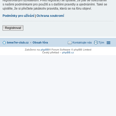
registrovaným uživatelům. Před registrací se ujistěte, že jste se obeznámili
s našimi podmínkami pro použití a s dalšími pravidly a ujednáními. Také se
ujistěte, že si přečtete jakákoliv pravidla, která se na fóru objeví.
Podmínky pro užívání
|
Ochrana soukromí
Registrovat
bmw7er-club.cz
Obsah fóra
Kontaktujte nás
Tým
Založeno na
phpBB
® Forum Software © phpBB Limited
Český překlad –
phpBB.cz