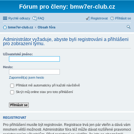
Fórum pro členy: bmw7er-club.cz
Rychlé odkazy
FAQ
Registrovat
Přihlásit se
bmw7er-club.cz
Obsah fóra
led
Administrátor vyžaduje, abyste byli registrováni a přihlášeni
at
pro zobrazení týmu.
Uživatelské jméno:
Heslo:
Zapomněl(a) jsem heslo
Přihlásit mě automaticky při každé návštěvě
Skrýt můj online stav pro toto přihlášení
REGISTROVAT
Pro přihlášení musíte být registrován. Registrace trvá jen pár vteřin a dává vám
mnohem větší možnosti. Administrátor fóra též může dávat rozšířené pravomoci