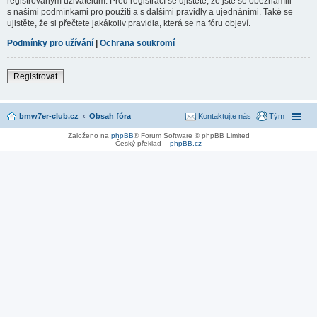
registrovaným uživatelům. Před registrací se ujistěte, že jste se obeznámili
s našimi podmínkami pro použití a s dalšími pravidly a ujednáními. Také se
ujistěte, že si přečtete jakákoliv pravidla, která se na fóru objeví.
Podmínky pro užívání
|
Ochrana soukromí
Registrovat
bmw7er-club.cz
Obsah fóra
Kontaktujte nás
Tým
Založeno na
phpBB
® Forum Software © phpBB Limited
Český překlad –
phpBB.cz