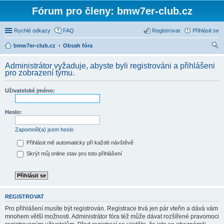
Fórum pro členy: bmw7er-club.cz
Rychlé odkazy
FAQ
Registrovat
Přihlásit se
bmw7er-club.cz
Obsah fóra
led
Administrátor vyžaduje, abyste byli registrováni a přihlášeni
at
pro zobrazení týmu.
Uživatelské jméno:
Heslo:
Zapomněl(a) jsem heslo
Přihlásit mě automaticky při každé návštěvě
Skrýt můj online stav pro toto přihlášení
REGISTROVAT
Pro přihlášení musíte být registrován. Registrace trvá jen pár vteřin a dává vám
mnohem větší možnosti. Administrátor fóra též může dávat rozšířené pravomoci