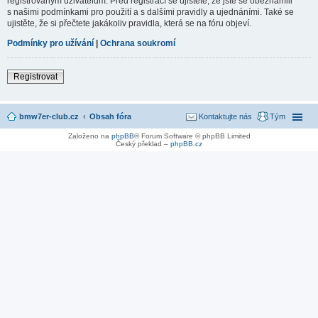
registrovaným uživatelům. Před registrací se ujistěte, že jste se obeznámili
s našimi podmínkami pro použití a s dalšími pravidly a ujednáními. Také se
ujistěte, že si přečtete jakákoliv pravidla, která se na fóru objeví.
Podmínky pro užívání
|
Ochrana soukromí
Registrovat
bmw7er-club.cz
Obsah fóra
Kontaktujte nás
Tým
Založeno na
phpBB
® Forum Software © phpBB Limited
Český překlad –
phpBB.cz