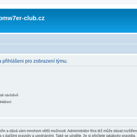
 bmw7er-club.cz
a přihlášeni pro zobrazení týmu.
ždé návštěvě
ihlášení
 vteřin a dává vám mnohem větší možnosti. Administrátor fóra též může dávat rozšíře
 s dalšími pravidly a ujednáními. Také se ujistěte, že si přečtete jakákoliv pravidla, 