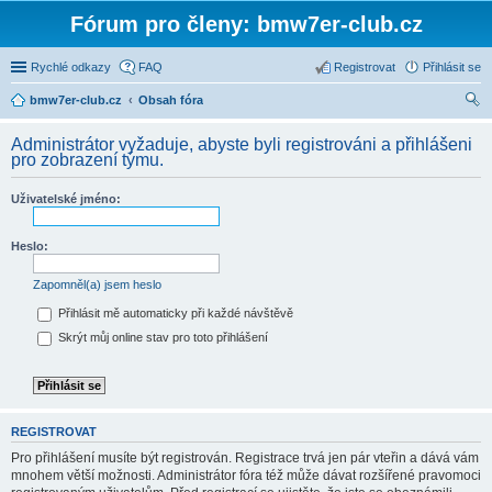
Fórum pro členy: bmw7er-club.cz
Rychlé odkazy
FAQ
Registrovat
Přihlásit se
bmw7er-club.cz
Obsah fóra
led
Administrátor vyžaduje, abyste byli registrováni a přihlášeni
at
pro zobrazení týmu.
Uživatelské jméno:
Heslo:
Zapomněl(a) jsem heslo
Přihlásit mě automaticky při každé návštěvě
Skrýt můj online stav pro toto přihlášení
REGISTROVAT
Pro přihlášení musíte být registrován. Registrace trvá jen pár vteřin a dává vám
mnohem větší možnosti. Administrátor fóra též může dávat rozšířené pravomoci