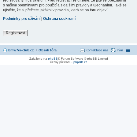
registrovaným uživatelům. Před registrací se ujistěte, že jste se obeznámili
s našimi podmínkami pro použití a s dalšími pravidly a ujednáními. Také se
ujistěte, že si přečtete jakákoliv pravidla, která se na fóru objeví.
Podmínky pro užívání
|
Ochrana soukromí
Registrovat
bmw7er-club.cz
Obsah fóra
Kontaktujte nás
Tým
Založeno na
phpBB
® Forum Software © phpBB Limited
Český překlad –
phpBB.cz