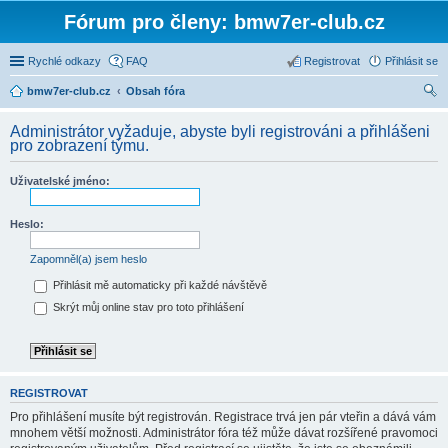
Fórum pro členy: bmw7er-club.cz
Rychlé odkazy
FAQ
Registrovat
Přihlásit se
bmw7er-club.cz
Obsah fóra
led
Administrátor vyžaduje, abyste byli registrováni a přihlášeni
at
pro zobrazení týmu.
Uživatelské jméno:
Heslo:
Zapomněl(a) jsem heslo
Přihlásit mě automaticky při každé návštěvě
Skrýt můj online stav pro toto přihlášení
REGISTROVAT
Pro přihlášení musíte být registrován. Registrace trvá jen pár vteřin a dává vám
mnohem větší možnosti. Administrátor fóra též může dávat rozšířené pravomoci