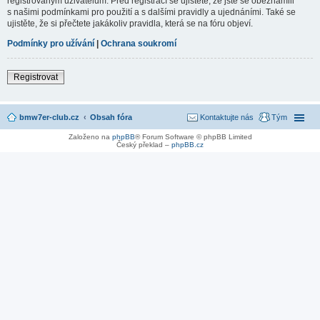
registrovaným uživatelům. Před registrací se ujistěte, že jste se obeznámili
s našimi podmínkami pro použití a s dalšími pravidly a ujednáními. Také se
ujistěte, že si přečtete jakákoliv pravidla, která se na fóru objeví.
Podmínky pro užívání
|
Ochrana soukromí
Registrovat
bmw7er-club.cz
Obsah fóra
Kontaktujte nás
Tým
Založeno na
phpBB
® Forum Software © phpBB Limited
Český překlad –
phpBB.cz