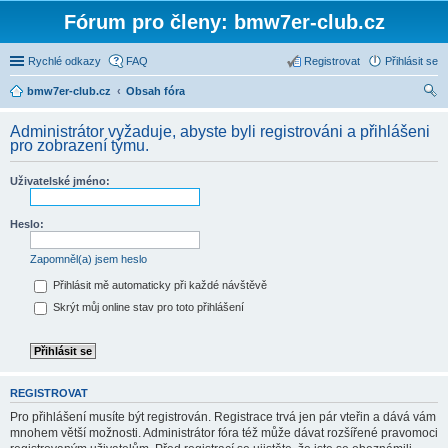
Fórum pro členy: bmw7er-club.cz
Rychlé odkazy
FAQ
Registrovat
Přihlásit se
bmw7er-club.cz
Obsah fóra
led
Administrátor vyžaduje, abyste byli registrováni a přihlášeni
at
pro zobrazení týmu.
Uživatelské jméno:
Heslo:
Zapomněl(a) jsem heslo
Přihlásit mě automaticky při každé návštěvě
Skrýt můj online stav pro toto přihlášení
REGISTROVAT
Pro přihlášení musíte být registrován. Registrace trvá jen pár vteřin a dává vám
mnohem větší možnosti. Administrátor fóra též může dávat rozšířené pravomoci