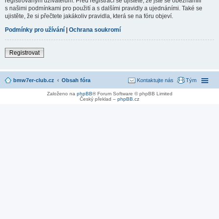
registrovaným uživatelům. Před registrací se ujistěte, že jste se obeznámili
s našimi podmínkami pro použití a s dalšími pravidly a ujednáními. Také se
ujistěte, že si přečtete jakákoliv pravidla, která se na fóru objeví.
Podmínky pro užívání
|
Ochrana soukromí
Registrovat
bmw7er-club.cz
Obsah fóra
Kontaktujte nás
Tým
Založeno na
phpBB
® Forum Software © phpBB Limited
Český překlad –
phpBB.cz