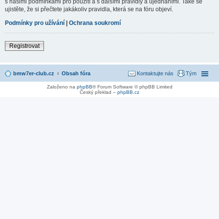
s našimi podmínkami pro použití a s dalšími pravidly a ujednáními. Také se
ujistěte, že si přečtete jakákoliv pravidla, která se na fóru objeví.
Podmínky pro užívání
|
Ochrana soukromí
Registrovat
bmw7er-club.cz
Obsah fóra
Kontaktujte nás
Tým
Založeno na
phpBB
® Forum Software © phpBB Limited
Český překlad –
phpBB.cz