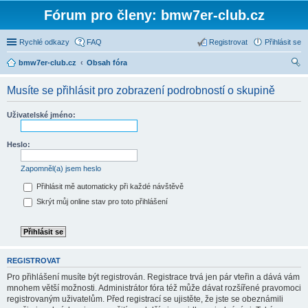
Fórum pro členy: bmw7er-club.cz
Rychlé odkazy
FAQ
Registrovat
Přihlásit se
bmw7er-club.cz
Obsah fóra
led
Musíte se přihlásit pro zobrazení podrobností o skupině
at
Uživatelské jméno:
Heslo:
Zapomněl(a) jsem heslo
Přihlásit mě automaticky při každé návštěvě
Skrýt můj online stav pro toto přihlášení
REGISTROVAT
Pro přihlášení musíte být registrován. Registrace trvá jen pár vteřin a dává vám
mnohem větší možnosti. Administrátor fóra též může dávat rozšířené pravomoci
registrovaným uživatelům. Před registrací se ujistěte, že jste se obeznámili