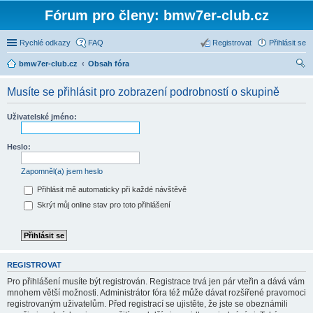
Fórum pro členy: bmw7er-club.cz
Rychlé odkazy
FAQ
Registrovat
Přihlásit se
bmw7er-club.cz
Obsah fóra
led
Musíte se přihlásit pro zobrazení podrobností o skupině
at
Uživatelské jméno:
Heslo:
Zapomněl(a) jsem heslo
Přihlásit mě automaticky při každé návštěvě
Skrýt můj online stav pro toto přihlášení
REGISTROVAT
Pro přihlášení musíte být registrován. Registrace trvá jen pár vteřin a dává vám
mnohem větší možnosti. Administrátor fóra též může dávat rozšířené pravomoci
registrovaným uživatelům. Před registrací se ujistěte, že jste se obeznámili