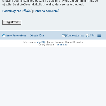
s našimi podmínkami pro použití a s dalšími pravidly a ujednáními. Také se
ujistěte, že si přečtete jakákoliv pravidla, která se na fóru objeví.
Podmínky pro užívání
|
Ochrana soukromí
Registrovat
bmw7er-club.cz
Obsah fóra
Kontaktujte nás
Tým
Založeno na
phpBB
® Forum Software © phpBB Limited
Český překlad –
phpBB.cz