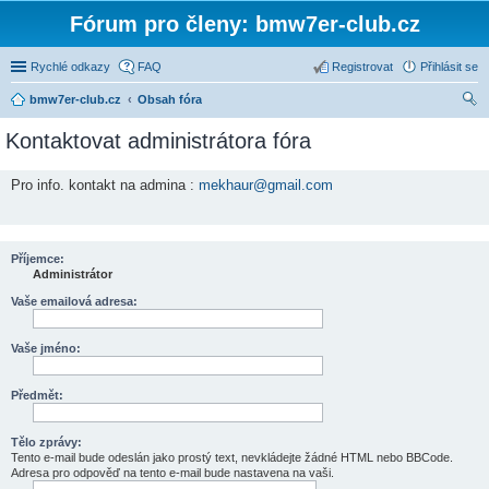
Fórum pro členy: bmw7er-club.cz
Rychlé odkazy
FAQ
Registrovat
Přihlásit se
bmw7er-club.cz
Obsah fóra
led
Kontaktovat administrátora fóra
at
Pro info. kontakt na admina :
mekhaur@gmail.com
Příjemce:
Administrátor
Vaše emailová adresa:
Vaše jméno:
Předmět:
Tělo zprávy:
Tento e-mail bude odeslán jako prostý text, nevkládejte žádné HTML nebo BBCode.
Adresa pro odpověď na tento e-mail bude nastavena na vaši.