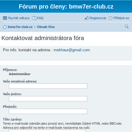
Fórum pro členy: bmw7er-club.cz
Rychlé odkazy
FAQ
Registrovat
Přihlásit se
bmw7er-club.cz
Obsah fóra
led
Kontaktovat administrátora fóra
at
Pro info. kontakt na admina :
mekhaur@gmail.com
Příjemce:
Administrátor
Vaše emailová adresa:
Vaše jméno:
Předmět:
Tělo zprávy:
Tento e-mail bude odeslán jako prostý text, nevkládejte žádné HTML nebo BBCode.
Adresa pro odpověď na tento e-mail bude nastavena na vaši.