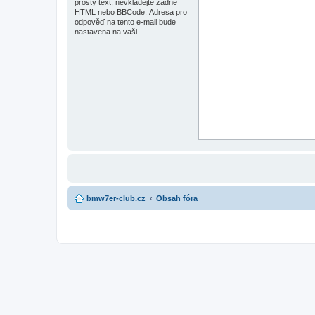
prostý text, nevkládejte žádné
HTML nebo BBCode. Adresa pro
odpověď na tento e-mail bude
nastavena na vaši.
bmw7er-club.cz
Obsah fóra