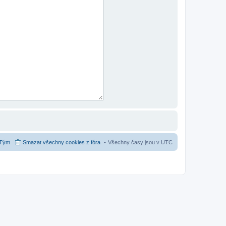
Tým
Smazat všechny cookies z fóra
Všechny časy jsou v
UTC