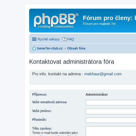
Fórum pro členy:
Fórum pro majitele 7er
Rychlé odkazy
FAQ
bmw7er-club.cz
Obsah fóra
Kontaktovat administrátora fóra
Pro info. kontakt na admina :
mekhaur@gmail.com
Příjemce:
Administrátor
Vaše emailová adresa:
Vaše jméno:
Předmět:
Tělo zprávy:
Tento e-mail bude odeslán jako