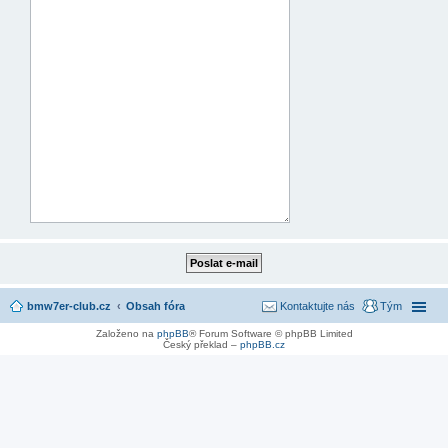
bmw7er-club.cz
Obsah fóra
Kontaktujte nás
Tým
Založeno na
phpBB
® Forum Software © phpBB Limited
Český překlad –
phpBB.cz