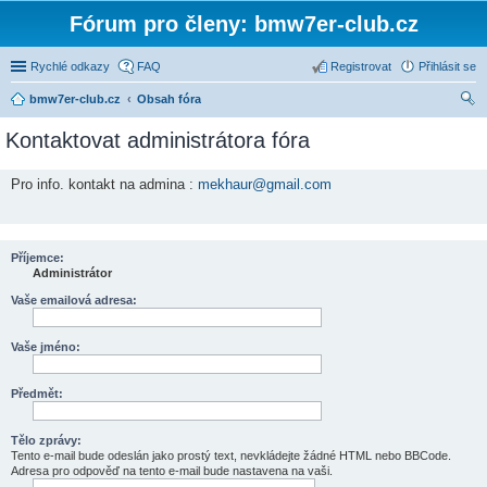
Fórum pro členy: bmw7er-club.cz
Rychlé odkazy
FAQ
Registrovat
Přihlásit se
bmw7er-club.cz
Obsah fóra
led
Kontaktovat administrátora fóra
at
Pro info. kontakt na admina :
mekhaur@gmail.com
Příjemce:
Administrátor
Vaše emailová adresa:
Vaše jméno:
Předmět:
Tělo zprávy:
Tento e-mail bude odeslán jako prostý text, nevkládejte žádné HTML nebo BBCode.
Adresa pro odpověď na tento e-mail bude nastavena na vaši.