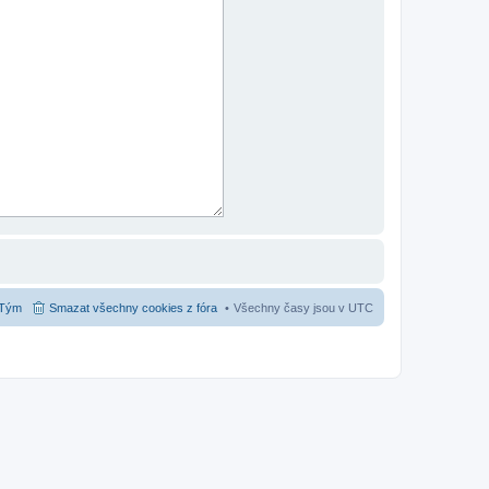
Tým
Smazat všechny cookies z fóra
Všechny časy jsou v
UTC