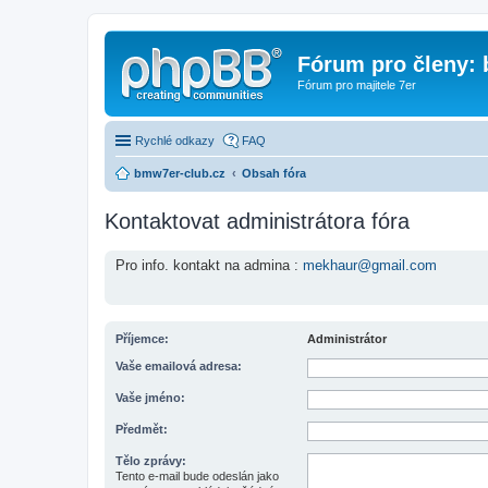
Fórum pro členy:
Fórum pro majitele 7er
Rychlé odkazy
FAQ
bmw7er-club.cz
Obsah fóra
Kontaktovat administrátora fóra
Pro info. kontakt na admina :
mekhaur@gmail.com
Příjemce:
Administrátor
Vaše emailová adresa:
Vaše jméno:
Předmět:
Tělo zprávy:
Tento e-mail bude odeslán jako