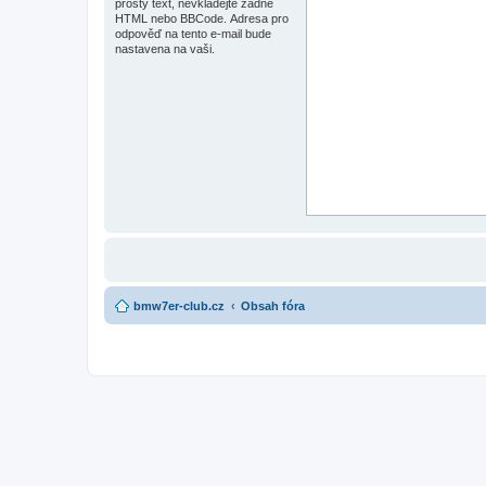
prostý text, nevkládejte žádné
HTML nebo BBCode. Adresa pro
odpověď na tento e-mail bude
nastavena na vaši.
bmw7er-club.cz
Obsah fóra