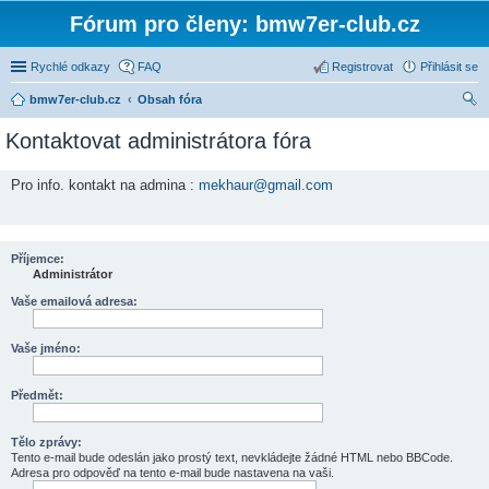
Fórum pro členy: bmw7er-club.cz
Rychlé odkazy
FAQ
Registrovat
Přihlásit se
bmw7er-club.cz
Obsah fóra
led
Kontaktovat administrátora fóra
at
Pro info. kontakt na admina :
mekhaur@gmail.com
Příjemce:
Administrátor
Vaše emailová adresa:
Vaše jméno:
Předmět:
Tělo zprávy:
Tento e-mail bude odeslán jako prostý text, nevkládejte žádné HTML nebo BBCode.
Adresa pro odpověď na tento e-mail bude nastavena na vaši.