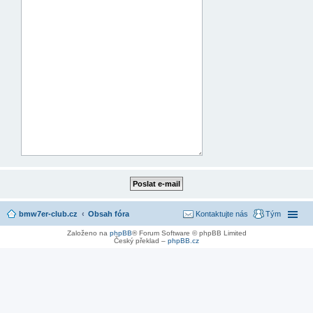
bmw7er-club.cz
Obsah fóra
Kontaktujte nás
Tým
Založeno na
phpBB
® Forum Software © phpBB Limited
Český překlad –
phpBB.cz