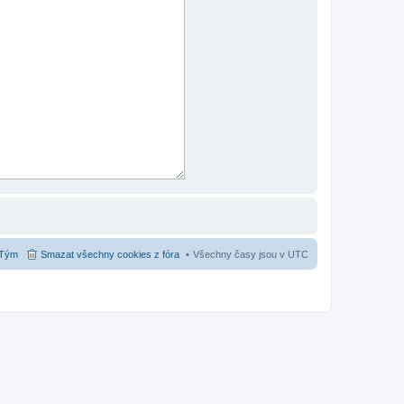
Tým
Smazat všechny cookies z fóra
Všechny časy jsou v
UTC