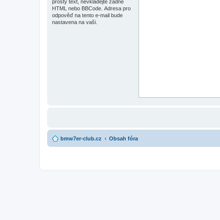
prostý text, nevkládejte žádné
HTML nebo BBCode. Adresa pro
odpověď na tento e-mail bude
nastavena na vaši.
bmw7er-club.cz
Obsah fóra