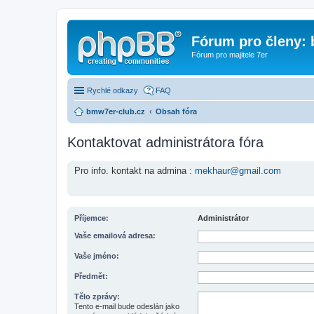
Fórum pro členy:
Fórum pro majitele 7er
Rychlé odkazy
FAQ
bmw7er-club.cz
Obsah fóra
Kontaktovat administrátora fóra
Pro info. kontakt na admina :
mekhaur@gmail.com
Příjemce:
Administrátor
Vaše emailová adresa:
Vaše jméno:
Předmět:
Tělo zprávy:
Tento e-mail bude odeslán jako