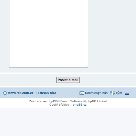
bmw7er-club.cz
Obsah fóra
Kontaktujte nás
Tým
Založeno na
phpBB
® Forum Software © phpBB Limited
Český překlad –
phpBB.cz