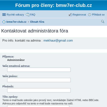
Fórum pro členy: bmw7er-club.cz
Rychlé odkazy
FAQ
Registrovat
Přihlásit se
bmw7er-club.cz
Obsah fóra
led
Kontaktovat administrátora fóra
at
Pro info. kontakt na admina :
mekhaur@gmail.com
Příjemce:
Administrátor
Vaše emailová adresa:
Vaše jméno:
Předmět:
Tělo zprávy:
Tento e-mail bude odeslán jako prostý text, nevkládejte žádné HTML nebo BBCode.
Adresa pro odpověď na tento e-mail bude nastavena na vaši.