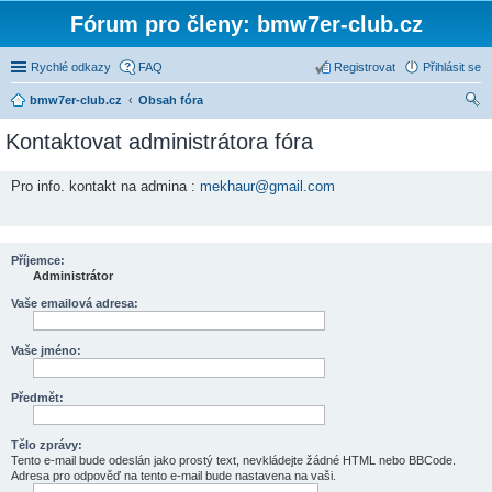
Fórum pro členy: bmw7er-club.cz
Rychlé odkazy
FAQ
Registrovat
Přihlásit se
bmw7er-club.cz
Obsah fóra
led
Kontaktovat administrátora fóra
at
Pro info. kontakt na admina :
mekhaur@gmail.com
Příjemce:
Administrátor
Vaše emailová adresa:
Vaše jméno:
Předmět:
Tělo zprávy:
Tento e-mail bude odeslán jako prostý text, nevkládejte žádné HTML nebo BBCode.
Adresa pro odpověď na tento e-mail bude nastavena na vaši.