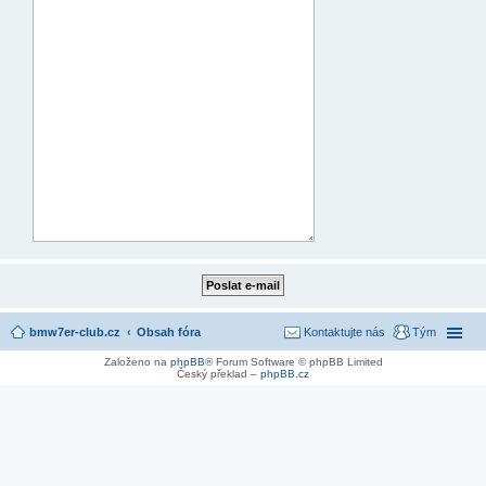
bmw7er-club.cz
Obsah fóra
Kontaktujte nás
Tým
Založeno na
phpBB
® Forum Software © phpBB Limited
Český překlad –
phpBB.cz