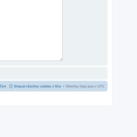
Tým
Smazat všechny cookies z fóra
Všechny časy jsou v
UTC