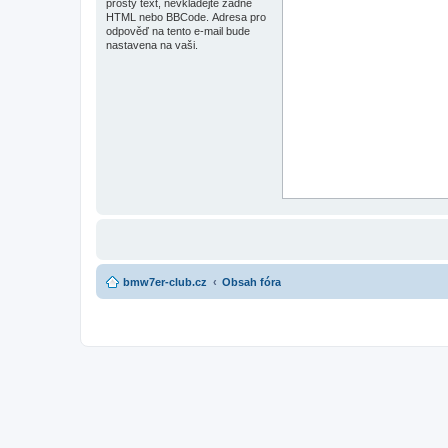
prostý text, nevkládejte žádné
HTML nebo BBCode. Adresa pro
odpověď na tento e-mail bude
nastavena na vaši.
bmw7er-club.cz
Obsah fóra