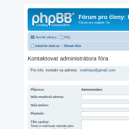
Fórum pro členy:
Fórum pro majitele 7er
Rychlé odkazy
FAQ
bmw7er-club.cz
Obsah fóra
Kontaktovat administrátora fóra
Pro info. kontakt na admina :
mekhaur@gmail.com
Příjemce:
Administrátor
Vaše emailová adresa:
Vaše jméno:
Předmět:
Tělo zprávy:
Tento e-mail bude odeslán jako