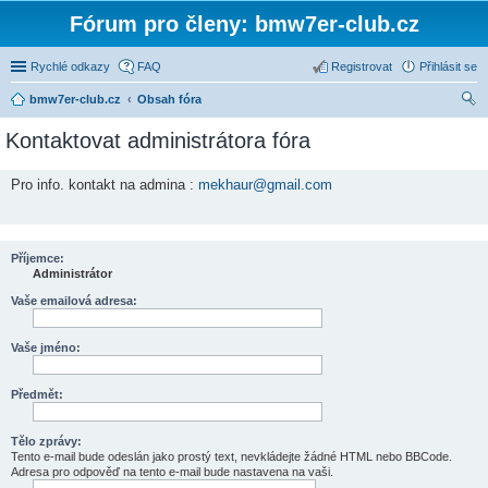
Fórum pro členy: bmw7er-club.cz
Rychlé odkazy
FAQ
Registrovat
Přihlásit se
bmw7er-club.cz
Obsah fóra
led
Kontaktovat administrátora fóra
at
Pro info. kontakt na admina :
mekhaur@gmail.com
Příjemce:
Administrátor
Vaše emailová adresa:
Vaše jméno:
Předmět:
Tělo zprávy:
Tento e-mail bude odeslán jako prostý text, nevkládejte žádné HTML nebo BBCode.
Adresa pro odpověď na tento e-mail bude nastavena na vaši.