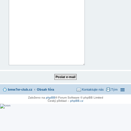
bmw7er-club.cz
Obsah fóra
Kontaktujte nás
Tým
Založeno na
phpBB
® Forum Software © phpBB Limited
Český překlad –
phpBB.cz