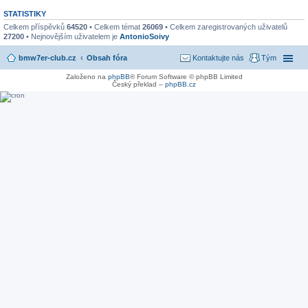
STATISTIKY
Celkem příspěvků
64520
• Celkem témat
26069
• Celkem zaregistrovaných uživatelů
27200
• Nejnovějším uživatelem je
AntonioSoivy
bmw7er-club.cz
Obsah fóra
Kontaktujte nás
Tým
Založeno na
phpBB
® Forum Software © phpBB Limited
Český překlad –
phpBB.cz