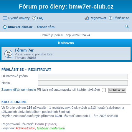
Fórum pro členy: bmw7er-club.cz
Rychlé odkazy
FAQ
Registrovat
Přihlásit se
bmw7er-club.cz
Obsah fóra
led
Právě je pon 10. srp 2026 8:24:24
at
Knihovna
Fórum 7er
Popis vašeho prvního fóra.
Témata:
26065
PŘIHLÁSIT SE
•
REGISTROVAT
Uživatelské jméno:
Heslo:
Zapomněl(a) jsem heslo
Přihlásit mě automaticky při každé návštěvě
KDO JE ONLINE
Ve fóru je celkem
214
uživatelů :: 1 registrovaný, 0 skrytých a 213 hostů (založeno na
uživatelích aktivních během posledních 5 minut)
Nejvíce zde současně bylo přítomno
6020
uživatelů dne sob 11. črc 2026 0:05:58
Registrovaní uživatelé:
Baidu [Spider]
Legenda:
Administrátoři
,
Globální moderátoři