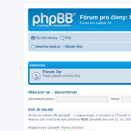
Fórum pro členy:
Fórum pro majitele 7er
Rychlé odkazy
FAQ
bmw7er-club.cz
Obsah fóra
KNIHOVNA
Fórum 7er
Popis vašeho prvního fóra.
PŘIHLÁSIT SE
•
REGISTROVAT
Uživatelské jméno:
Heslo:
KDO JE ONLINE
Ve fóru je celkem
74
uživatelů :: 1 registrovaný, 0 skrytých a 73 hostů (
Nejvíce zde současně bylo přítomno
6020
uživatelů dne sob 11. črc 202
Registrovaní uživatelé:
Baidu [Spider]