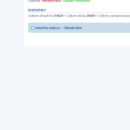
Legenda:
Administrátoři
,
Globální moderátoři
STATISTIKY
Celkem příspěvků
64520
• Celkem témat
26069
• Celkem zaregistrovan
bmw7er-club.cz
Obsah fóra