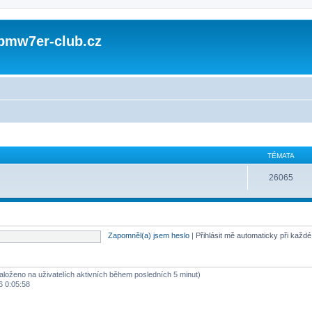
 bmw7er-club.cz
TÉMATA
26065
Zapomněl(a) jsem heslo
|
Přihlásit mě automaticky při každ
založeno na uživatelích aktivních během posledních 5 minut)
6 0:05:58