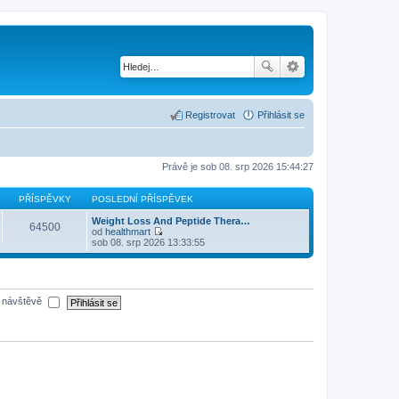
Registrovat
Přihlásit se
Právě je sob 08. srp 2026 15:44:27
PŘÍSPĚVKY
POSLEDNÍ PŘÍSPĚVEK
Weight Loss And Peptide Thera…
64500
od
healthmart
Z
sob 08. srp 2026 13:33:55
o
b
r
a
z
é návštěvě
i
t
p
o
s
l
e
d
n