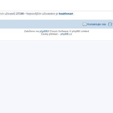
ých uživatelů
27198
• Nejnovějším uživatelem je
healthmart
Kontaktujte nás
Založeno na
phpBB
® Forum Software © phpBB Limited
Český překlad –
phpBB.cz