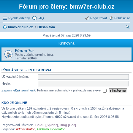
Fórum pro členy: bmw7er-club.cz
Rychlé odkazy
FAQ
Registrovat
Přihlásit se
bmw7er-club.cz
Obsah fóra
led
Právě je pát 07. srp 2026 8:29:59
at
Knihovna
Fórum 7er
Popis vašeho prvního fóra.
Témata:
26049
PŘIHLÁSIT SE
•
REGISTROVAT
Uživatelské jméno:
Heslo:
Zapomněl(a) jsem heslo
Přihlásit mě automaticky při každé návštěvě
KDO JE ONLINE
Ve fóru je celkem
157
uživatelů :: 2 registrovaní, 0 skrytých a 155 hostů (založeno na
uživatelích aktivních během posledních 5 minut)
Nejvíce zde současně bylo přítomno
6020
uživatelů dne sob 11. črc 2026 0:05:58
Registrovaní uživatelé:
Baidu [Spider]
,
Bing [Bot]
Legenda:
Administrátoři
,
Globální moderátoři