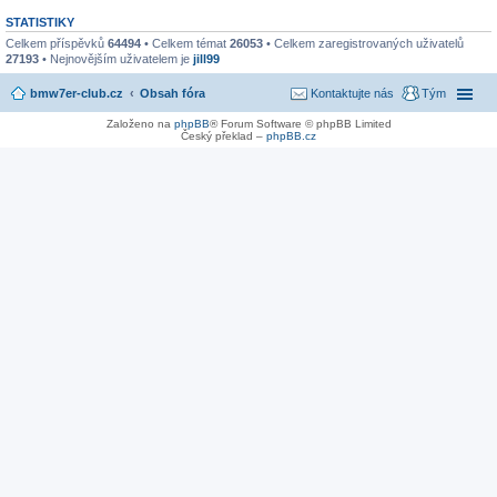
STATISTIKY
Celkem příspěvků
64494
• Celkem témat
26053
• Celkem zaregistrovaných uživatelů
27193
• Nejnovějším uživatelem je
jill99
bmw7er-club.cz
Obsah fóra
Kontaktujte nás
Tým
Založeno na
phpBB
® Forum Software © phpBB Limited
Český překlad –
phpBB.cz