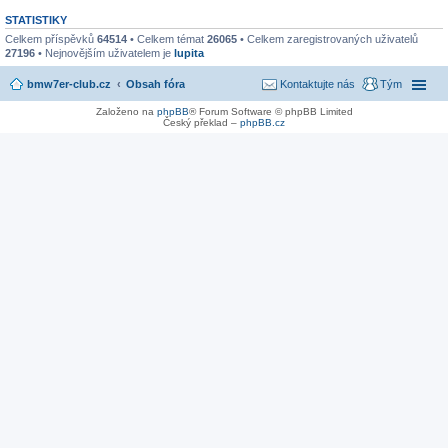
STATISTIKY
Celkem příspěvků
64514
• Celkem témat
26065
• Celkem zaregistrovaných uživatelů
27196
• Nejnovějším uživatelem je
lupita
bmw7er-club.cz
Obsah fóra
Kontaktujte nás
Tým
Založeno na
phpBB
® Forum Software © phpBB Limited
Český překlad –
phpBB.cz