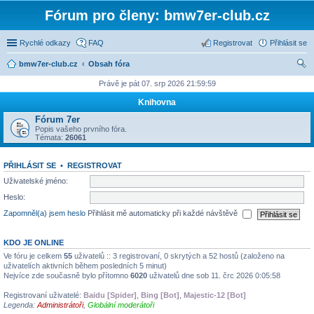
Fórum pro členy: bmw7er-club.cz
Rychlé odkazy
FAQ
Registrovat
Přihlásit se
bmw7er-club.cz
Obsah fóra
led
Právě je pát 07. srp 2026 21:59:59
at
Knihovna
Fórum 7er
Popis vašeho prvního fóra.
Témata:
26061
PŘIHLÁSIT SE
•
REGISTROVAT
Uživatelské jméno:
Heslo:
Zapomněl(a) jsem heslo
Přihlásit mě automaticky při každé návštěvě
KDO JE ONLINE
Ve fóru je celkem
55
uživatelů :: 3 registrovaní, 0 skrytých a 52 hostů (založeno na
uživatelích aktivních během posledních 5 minut)
Nejvíce zde současně bylo přítomno
6020
uživatelů dne sob 11. črc 2026 0:05:58
Registrovaní uživatelé:
Baidu [Spider]
,
Bing [Bot]
,
Majestic-12 [Bot]
Legenda:
Administrátoři
,
Globální moderátoři