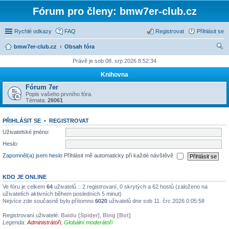
Fórum pro členy: bmw7er-club.cz
Rychlé odkazy
FAQ
Registrovat
Přihlásit se
bmw7er-club.cz
Obsah fóra
led
Právě je sob 08. srp 2026 8:52:34
at
Knihovna
Fórum 7er
Popis vašeho prvního fóra.
Témata:
26061
PŘIHLÁSIT SE
•
REGISTROVAT
Uživatelské jméno:
Heslo:
Zapomněl(a) jsem heslo
Přihlásit mě automaticky při každé návštěvě
KDO JE ONLINE
Ve fóru je celkem
64
uživatelů :: 2 registrovaní, 0 skrytých a 62 hostů (založeno na
uživatelích aktivních během posledních 5 minut)
Nejvíce zde současně bylo přítomno
6020
uživatelů dne sob 11. črc 2026 0:05:58
Registrovaní uživatelé:
Baidu [Spider]
,
Bing [Bot]
Legenda:
Administrátoři
,
Globální moderátoři