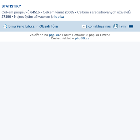
STATISTIKY
Celkem příspěvků
64515
• Celkem témat
26065
• Celkem zaregistrovaných uživatelů
27196
• Nejnovějším uživatelem je
lupita
bmw7er-club.cz
Obsah fóra
Kontaktujte nás
Tým
Založeno na
phpBB
® Forum Software © phpBB Limited
Český překlad –
phpBB.cz