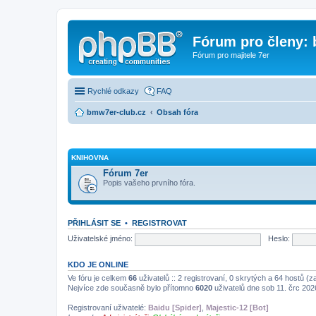
Fórum pro členy:
Fórum pro majitele 7er
Rychlé odkazy
FAQ
bmw7er-club.cz
Obsah fóra
KNIHOVNA
Fórum 7er
Popis vašeho prvního fóra.
PŘIHLÁSIT SE
•
REGISTROVAT
Uživatelské jméno:
Heslo:
KDO JE ONLINE
Ve fóru je celkem
66
uživatelů :: 2 registrovaní, 0 skrytých a 64 hostů (
Nejvíce zde současně bylo přítomno
6020
uživatelů dne sob 11. črc 202
Registrovaní uživatelé:
Baidu [Spider]
,
Majestic-12 [Bot]