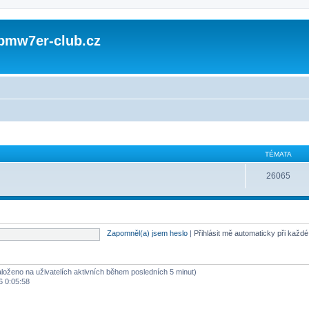
 bmw7er-club.cz
TÉMATA
26065
Zapomněl(a) jsem heslo
|
Přihlásit mě automaticky při každ
založeno na uživatelích aktivních během posledních 5 minut)
6 0:05:58