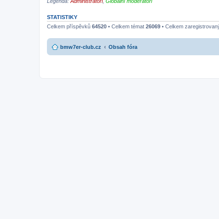
Legenda:
Administrátoři
,
Globální moderátoři
STATISTIKY
Celkem příspěvků
64520
• Celkem témat
26069
• Celkem zaregistrovan
bmw7er-club.cz
Obsah fóra