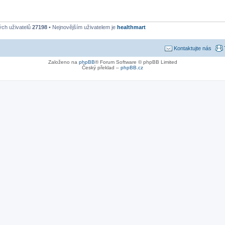
ých uživatelů
27198
• Nejnovějším uživatelem je
healthmart
Kontaktujte nás
Založeno na
phpBB
® Forum Software © phpBB Limited
Český překlad –
phpBB.cz