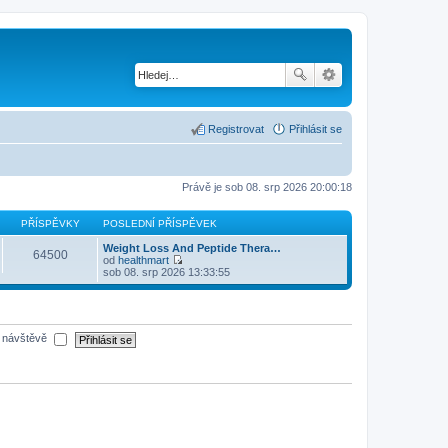
Registrovat
Přihlásit se
Právě je sob 08. srp 2026 20:00:18
PŘÍSPĚVKY
POSLEDNÍ PŘÍSPĚVEK
Weight Loss And Peptide Thera…
64500
od
healthmart
Z
sob 08. srp 2026 13:33:55
o
b
r
a
z
é návštěvě
i
t
p
o
s
l
e
d
n