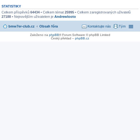
STATISTIKY
Celkem příspěvků
64434
• Celkem témat
25995
• Celkem zaregistrovaných uživatelů
27188
• Nejnovějším uživatelem je
Andrewlooto
bmw7er-club.cz
Obsah fóra
Kontaktujte nás
Tým
Založeno na
phpBB
® Forum Software © phpBB Limited
Český překlad –
phpBB.cz