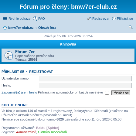
Fórum pro členy: bmw7er-club.cz
Rychlé odkazy
FAQ
Registrovat
Přihlásit se
bmw7er-club.cz
Obsah fóra
led
Právě je čtv 06. srp 2026 0:51:54
at
Knihovna
Fórum 7er
Popis vašeho prvního fóra.
Témata:
25991
PŘIHLÁSIT SE
•
REGISTROVAT
Uživatelské jméno:
Heslo:
Zapomněl(a) jsem heslo
Přihlásit mě automaticky při každé návštěvě
KDO JE ONLINE
Ve fóru je celkem
140
uživatelů :: 1 registrovaný, 0 skrytých a 139 hostů (založeno na
uživatelích aktivních během posledních 5 minut)
Nejvíce zde současně bylo přítomno
6020
uživatelů dne sob 11. črc 2026 0:05:58
Registrovaní uživatelé:
Baidu [Spider]
Legenda:
Administrátoři
,
Globální moderátoři