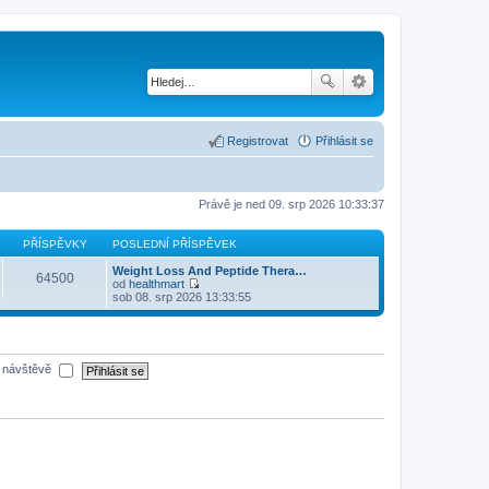
Registrovat
Přihlásit se
Právě je ned 09. srp 2026 10:33:37
PŘÍSPĚVKY
POSLEDNÍ PŘÍSPĚVEK
Weight Loss And Peptide Thera…
64500
od
healthmart
Z
sob 08. srp 2026 13:33:55
o
b
r
a
z
é návštěvě
i
t
p
o
s
l
e
d
n