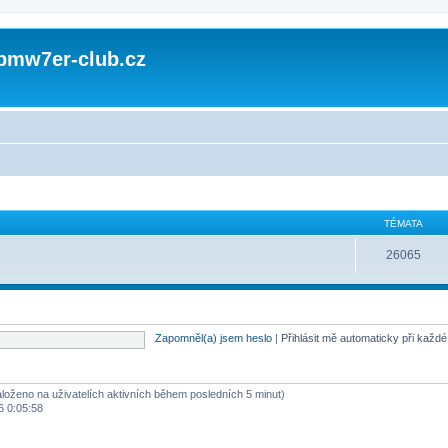
 bmw7er-club.cz
TÉMATA
26065
Zapomněl(a) jsem heslo
|
Přihlásit mě automaticky při každ
založeno na uživatelích aktivních během posledních 5 minut)
6 0:05:58