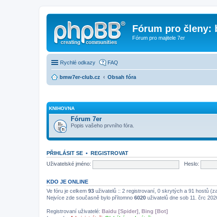
Fórum pro členy:
Fórum pro majitele 7er
Rychlé odkazy
FAQ
bmw7er-club.cz
Obsah fóra
KNIHOVNA
Fórum 7er
Popis vašeho prvního fóra.
PŘIHLÁSIT SE
•
REGISTROVAT
Uživatelské jméno:
Heslo:
KDO JE ONLINE
Ve fóru je celkem
93
uživatelů :: 2 registrovaní, 0 skrytých a 91 hostů (
Nejvíce zde současně bylo přítomno
6020
uživatelů dne sob 11. črc 202
Registrovaní uživatelé:
Baidu [Spider]
,
Bing [Bot]