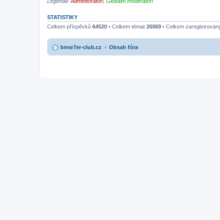
Legenda:
Administrátoři
,
Globální moderátoři
STATISTIKY
Celkem příspěvků
64520
• Celkem témat
26069
• Celkem zaregistrovan
bmw7er-club.cz
Obsah fóra