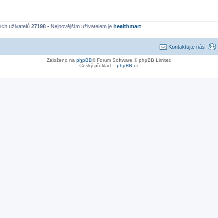
ých uživatelů
27198
• Nejnovějším uživatelem je
healthmart
Kontaktujte nás
Založeno na
phpBB
® Forum Software © phpBB Limited
Český překlad –
phpBB.cz