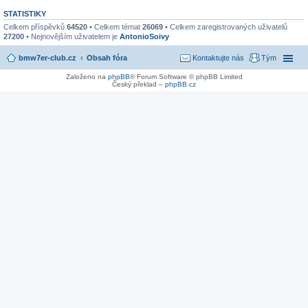
STATISTIKY
Celkem příspěvků
64520
• Celkem témat
26069
• Celkem zaregistrovaných uživatelů
27200
• Nejnovějším uživatelem je
AntonioSoivy
bmw7er-club.cz
Obsah fóra
Kontaktujte nás
Tým
Založeno na
phpBB
® Forum Software © phpBB Limited
Český překlad –
phpBB.cz