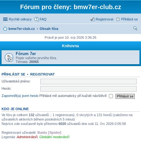
Fórum pro členy: bmw7er-club.cz
Rychlé odkazy
FAQ
Registrovat
Přihlásit se
bmw7er-club.cz
Obsah fóra
led
Právě je pon 10. srp 2026 3:36:26
at
Knihovna
Fórum 7er
Popis vašeho prvního fóra.
Témata:
26065
PŘIHLÁSIT SE
•
REGISTROVAT
Uživatelské jméno:
Heslo:
Zapomněl(a) jsem heslo
Přihlásit mě automaticky při každé návštěvě
KDO JE ONLINE
Ve fóru je celkem
132
uživatelů :: 1 registrovaný, 0 skrytých a 131 hostů (založeno na
uživatelích aktivních během posledních 5 minut)
Nejvíce zde současně bylo přítomno
6020
uživatelů dne sob 11. črc 2026 0:05:58
Registrovaní uživatelé:
Baidu [Spider]
Legenda:
Administrátoři
,
Globální moderátoři